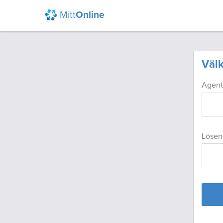
Mitt
Online
Välk
Agen
Lösen